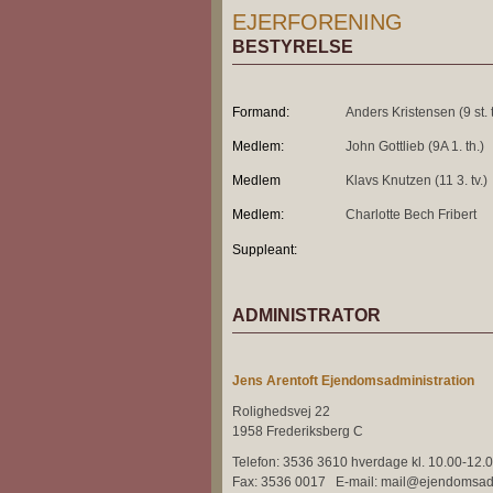
EJERFORENING
BESTYRELSE
Formand:
Anders Kristensen (9 st. t
Medlem:
John Gottlieb (9A 1. th.)
Medlem
Klavs Knutzen (11 3. tv.)
Medlem:
Charlotte Bech Fribert
Suppleant:
ADMINISTRATOR
Jens Arentoft Ejendomsadministration
Rolighedsvej 22
1958 Frederiksberg C
Telefon: 3536 3610 hverdage kl. 10.00-12.
Fax: 3536 0017 E-mail: mail@ejendomsadm