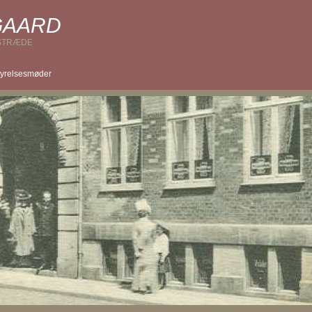
GAARD
ESTRÆDE
tyrelsesmøder