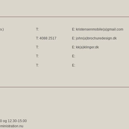
v.)
T:
E: kristensenmobile(a)gmail.com
T: 4088 2517
E: john(a)brochuredesign.dk
T:
E: kk(a)klinger.dk
T:
E:
T:
E:
00 og 12.30-15.00
inistration.nu